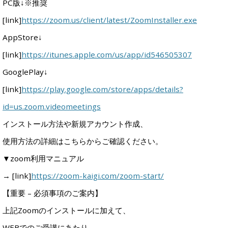
PC版↓※推奨
[link]
https://zoom.us/client/latest/ZoomInstaller.exe
AppStore↓
[link]
https://itunes.apple.com/us/app/id546505307
GooglePlay↓
[link]
https://play.google.com/store/apps/details?
id=us.zoom.videomeetings
インストール方法や新規アカウント作成、
使用方法の詳細はこちらからご確認ください。
▼zoom利用マニュアル
→ [link]
https://zoom-kaigi.com/zoom-start/
【重要 – 必須事項のご案内】
上記Zoomのインストールに加えて、
WEBでのご受講にあたり、