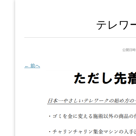
テレワ
公開日時
← 前へ