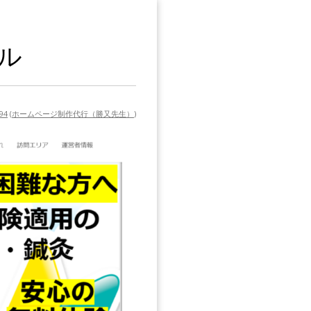
ル
894
(
ホームページ制作代行（勝又先生）
)